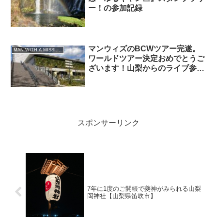
ー！の参加記録
マンウィズのBCWツアー完遂。
MAN WITH A MISSION
ワールドツアー決定おめでとうご
ざいます！山梨からのライブ参戦
記。【11月5日有明アリーナ
day1】
スポンサーリンク
7年に1度のご開帳で夔神がみられる山梨
岡神社【山梨県笛吹市】