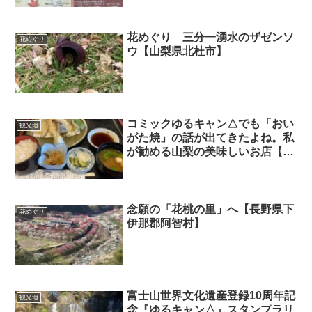
花めぐり 三分一湧水のザゼンソ
花めぐり
ウ【山梨県北杜市】
コミックゆるキャン△でも「おい
観光地
がた焼」の話が出てきたよね。私
が勧める山梨の美味しいお店【笛
吹市 三心亭おいがた】
念願の「花桃の里」へ【長野県下
花めぐり
伊那郡阿智村】
富士山世界文化遺産登録10周年記
観光地
念『ゆるキャン△』スタンプラリ