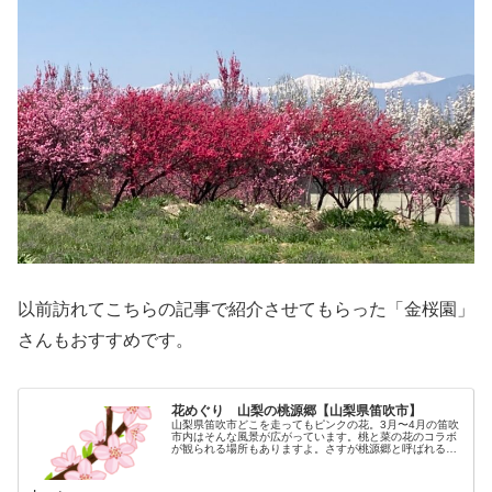
以前訪れてこちらの記事で紹介させてもらった「金桜園」
さんもおすすめです。
花めぐり 山梨の桃源郷【山梨県笛吹市】
山梨県笛吹市どこを走ってもピンクの花。3月〜4月の笛吹
市内はそんな風景が広がっています。桃と菜の花のコラボ
が観られる場所もありますよ。さすが桃源郷と呼ばれるだ
けありますね、山梨県。逃げ恥のロケ地今回はドラマ「逃
げ恥」のロケ地にもなった金桜園...