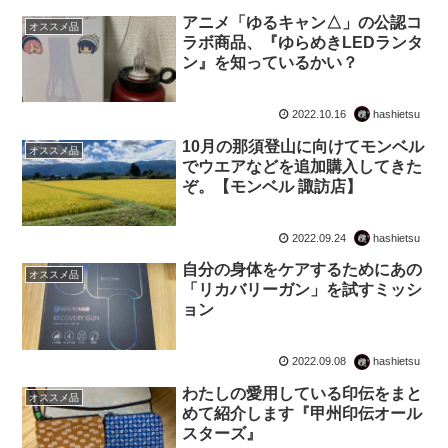
アニメ「ゆるキャン△」の公認コ
オススメ品
ラボ商品、『ゆらめきLEDランタ
ン』を知っているかい？
2022.10.16
hashietsu
10月の那須登山に向けてモンベル
オススメ品
でウエアなどを追加購入してきた
ぞ。【モンベル 諏訪店】
2022.09.24
hashietsu
自分の身体をケアするためにあの
オススメ品
「リカバリーガン」を試すミッシ
ョン
2022.09.08
hashietsu
わたしの愛用している印伝をまと
オススメ品
めて紹介します『甲州印伝オール
スターズ』