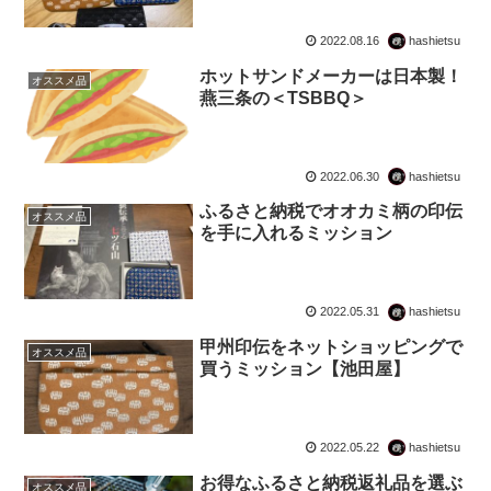
2022.08.16
hashietsu
ホットサンドメーカーは日本製！
オススメ品
燕三条の＜TSBBQ＞
2022.06.30
hashietsu
ふるさと納税でオオカミ柄の印伝
オススメ品
を手に入れるミッション
2022.05.31
hashietsu
甲州印伝をネットショッピングで
オススメ品
買うミッション【池田屋】
2022.05.22
hashietsu
お得なふるさと納税返礼品を選ぶ
オススメ品