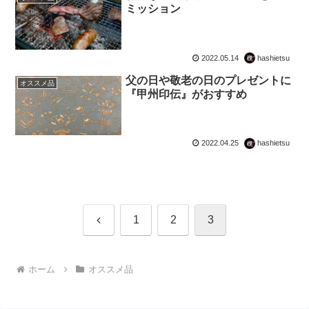
ミッション
2022.05.14
hashietsu
父の日や敬老の日のプレゼントに
オススメ品
『甲州印伝』がおすすめ
2022.04.25
hashietsu
前
1
2
3
へ
ホーム
オススメ品