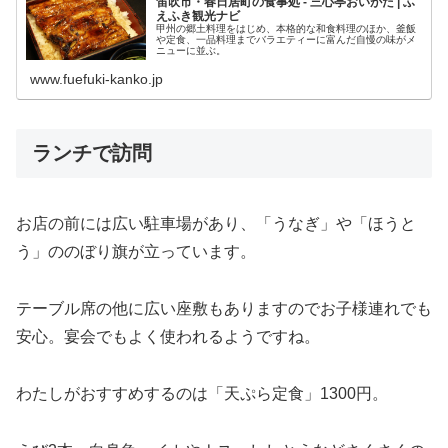
笛吹市・春日居町の食事処 - 三心亭おいがた | ふ
えふき観光ナビ
甲州の郷土料理をはじめ、本格的な和食料理のほか、釜飯
や定食、一品料理までバラエティーに富んだ自慢の味がメ
ニューに並ぶ。
www.fuefuki-kanko.jp
ランチで訪問
お店の前には広い駐車場があり、「うなぎ」や「ほうと
う」ののぼり旗が立っています。
テーブル席の他に広い座敷もありますのでお子様連れでも
安心。宴会でもよく使われるようですね。
わたしがおすすめするのは「天ぷら定食」1300円。