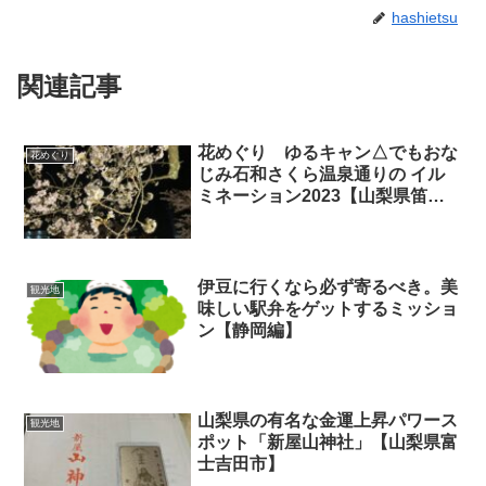
hashietsu
関連記事
花めぐり ゆるキャン△でもおな
花めぐり
じみ石和さくら温泉通りの イル
ミネーション2023【山梨県笛吹
市】
伊豆に行くなら必ず寄るべき。美
観光地
味しい駅弁をゲットするミッショ
ン【静岡編】
山梨県の有名な金運上昇パワース
観光地
ポット「新屋山神社」【山梨県富
士吉田市】