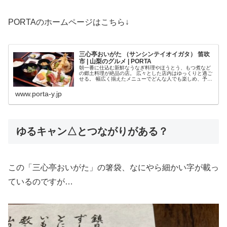
PORTAのホームページはこちら↓
三心亭おいがた （サンシンテイオイガタ） 笛吹
市 | 山梨のグルメ | PORTA
朝一番に仕込む新鮮なうなぎ料理やほうとう、もつ煮など
の郷土料理が絶品の店。 広々とした店内はゆっくりと過ご
せる。 幅広く揃えたメニューでどんな人でも楽しめ、予算
に応じての宴会もOK。 評判のランチも大人気。
www.porta-y.jp
ゆるキャン△とつながりがある？
この「三心亭おいがた」の箸袋、なにやら細かい字が載っ
ているのですが…